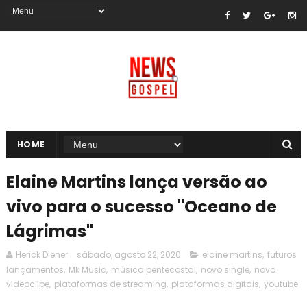
HOME
Elaine Martins lança versão ao
vivo para o sucesso "Oceano de
Lágrimas"
Herick Diener
sábado, agosto 22, 2020
elaine martins
,
futuros
lançamentos
,
Mk Music
,
música pentecostal
,
novo single
,
novo
videoclipe
,
plataformas de streaming
,
plataformas digitais
,
youtube