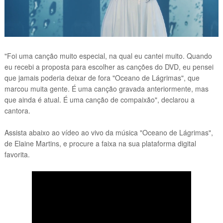
"Foi uma canção muito especial, na qual eu cantei muito. Quando
eu recebi a proposta para escolher as canções do DVD, eu pensei
que jamais poderia deixar de fora "Oceano de Lágrimas", que
marcou muita gente. É uma canção gravada anteriormente, mas
que ainda é atual. É uma canção de compaixão", declarou a
cantora.
Assista abaixo ao vídeo ao vivo da música "Oceano de Lágrimas",
de Elaine Martins,
e procure a faixa na sua plataforma digital
favorita.