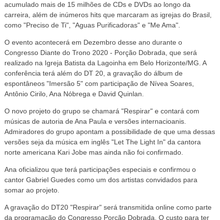
acumulado mais de 15 milhões de CDs e DVDs ao longo da
carreira, além de inúmeros hits que marcaram as igrejas do Brasil,
como "Preciso de Ti", "Aguas Purificadoras" e "Me Ama".
O evento acontecerá em Dezembro desse ano durante o
Congresso Diante do Trono 2020 - Porção Dobrada, que será
realizado na Igreja Batista da Lagoinha em Belo Horizonte/MG. A
conferência terá além do DT 20, a gravação do álbum de
espontâneos "Imersão 5" com participação de Nívea Soares,
Antônio Cirilo, Ana Nóbrega e David Quinlan.
O novo projeto do grupo se chamará "Respirar" e contará com
músicas de autoria de Ana Paula e versões internacioanis.
Admiradores do grupo apontam a possibilidade de que uma dessas
versões seja da música em inglês "Let The Light In" da cantora
norte americana Kari Jobe mas ainda não foi confirmado.
Ana oficializou que terá participações especiais e confirmou o
cantor Gabriel Guedes como um dos artistas convidados para
somar ao projeto.
A gravação do DT20 "Respirar" será transmitida online como parte
da programação do Congresso Porção Dobrada. O custo para ter