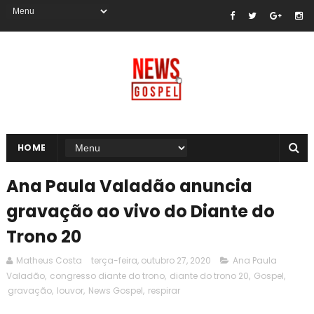
HOME
Ana Paula Valadão anuncia
gravação ao vivo do Diante do
Trono 20
Matheus Costa
terça-feira, outubro 27, 2020
Ana Paula
Valadão
,
congresso diante do trono
,
diante do trono 20
,
Gospel
,
gravação
,
louvor
,
News Gospel
,
respirar