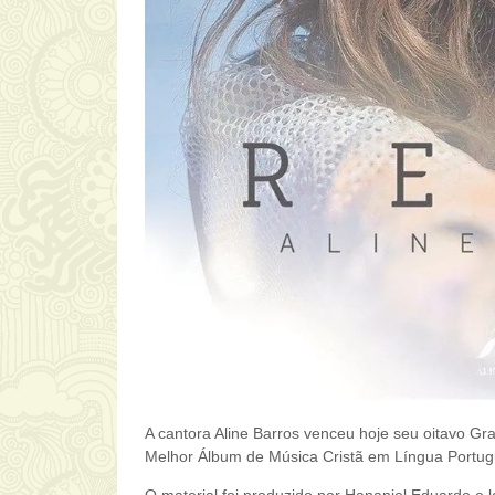
A cantora Aline Barros venceu hoje seu oitavo Gr
Melhor Álbum de Música Cristã em Língua Portug
O material foi produzido por Hananiel Eduardo e 