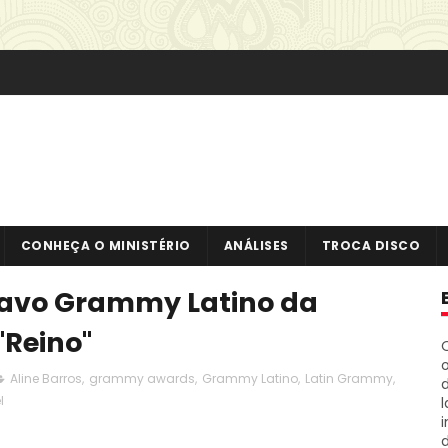
CONHEÇA O MINISTÉRIO
ANÁLISES
TROCA DISCO
tavo Grammy Latino da
"Reino"
o
Aline Barros
,
grammy awards
,
Grammy Latino
,
Latin Grammy
,
l
i