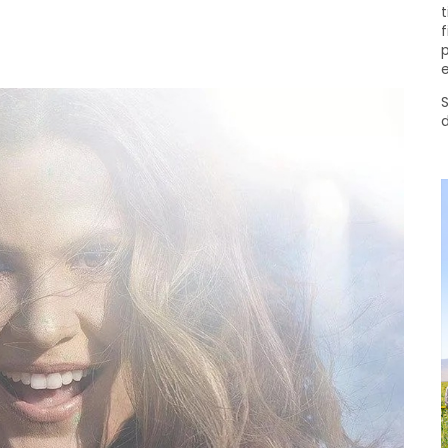
t
f
p
e
S