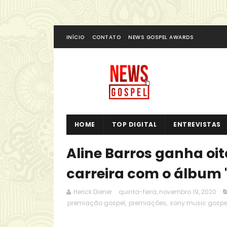
INÍCIO
CONTATO
NEWS GOSPEL AWARDS
HOME
TOP DIGITAL
ENTREVISTAS
Aline Barros ganha oi
carreira com o álbum 
Herick Diener
quinta-feira, novembro 19, 2020
premiação gospel
,
premiações
,
sony music gospe