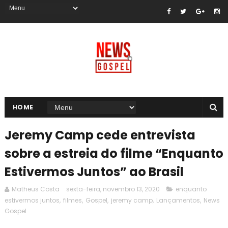
HOME
Jeremy Camp cede entrevista
sobre a estreia do filme “Enquanto
Estivermos Juntos” ao Brasil
Matheus Costa
sexta-feira, novembro 13, 2020
enquanto
estivermos juntos
,
filmes
,
Gospel
,
jeremy camp
,
Lançamentos
,
News
Gospel