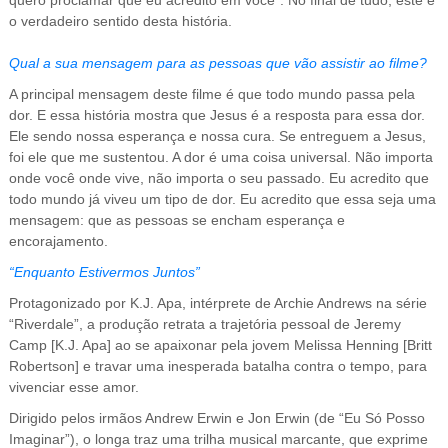
quero proclamar que eu acredito em você”. No final de tudo, este é
o verdadeiro sentido desta história.
Qual a sua mensagem para as pessoas que vão assistir ao filme?
A principal mensagem deste filme é que todo mundo passa pela
dor. E essa história mostra que Jesus é a resposta para essa dor.
Ele sendo nossa esperança e nossa cura. Se entreguem a Jesus,
foi ele que me sustentou. A dor é uma coisa universal. Não importa
onde você onde vive, não importa o seu passado. Eu acredito que
todo mundo já viveu um tipo de dor. Eu acredito que essa seja uma
mensagem: que as pessoas se encham esperança e
encorajamento.
“Enquanto Estivermos Juntos”
Protagonizado por K.J. Apa, intérprete de Archie Andrews na série
“Riverdale”, a produção retrata a trajetória pessoal de Jeremy
Camp [K.J. Apa] ao se apaixonar pela jovem Melissa Henning [Britt
Robertson] e travar uma inesperada batalha contra o tempo, para
vivenciar esse amor.
Dirigido pelos irmãos Andrew Erwin e Jon Erwin (de “Eu Só Posso
Imaginar”), o longa traz uma trilha musical marcante, que exprime