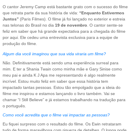
O cantor Jeremy Camp está bastante grato com o sucesso do filme
que retrata parte da sua história de vida:
“Enquanto Estivermos
Juntos”
(Paris Filmes). O filme já foi lançado no exterior e estreia
nas telonas do Brasil no dia
19 de novembro
. O cantor sente-se
feliz em saber que há grande expectativa para a chegada do filme
por aqui. Ele cedeu uma entrevista exclusiva para a equipe de
produção do filme.
Algum dia você imaginou que sua vida viraria um filme?
Não. Definitivamente está sendo uma experiência surreal para
mim. E ter a Shania Twain como minha mãe e Gary Sinise como
meu pai e ainda K J Apa me representando é algo realmente
incrível. Estou muito feliz em saber que essa história tem
impactado tantas pessoas. Estou tão empolgado que a ideia do
filme me inspirou e estamos lançando o livro também. Vai se
chamar “I Still Believe” e já estamos trabalhando na tradução para
o português.
Como você acredita que o filme vai impactar as pessoas?
Eu fiquei surpreso com o resultado do filme. Os Ewin retrataram
tudo de forma maravilhosa com riqueza de detalhes. O longa pode