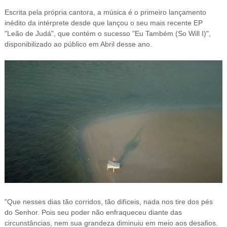
Escrita pela própria cantora, a música é o primeiro lançamento
inédito da intérprete desde que lançou o seu mais recente EP
"Leão de Judá", que contém o sucesso "Eu Também (So Will I)",
disponibilizado ao público em Abril desse ano.
"Que nesses dias tão corridos, tão difíceis, nada nos tire dos pés
do Senhor. Pois seu poder não enfraqueceu diante das
circunstâncias, nem sua grandeza diminuiu em meio aos desafios.