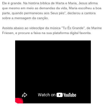
Ele é grande.
Na história bíblica de Marta e Maria, Jesus afirma
que mesmo em meio as demandas da vida, Maria escolheu a boa
parte, quando permaneceu aos Seus pés", declarou a cantora
sobre a mensagem da canção.
Assista abaixo ao videoclipe da música "
Tu És Grande
", de
Marine
Friesen
, e procure a faixa na sua plataforma dig
ital favorita.