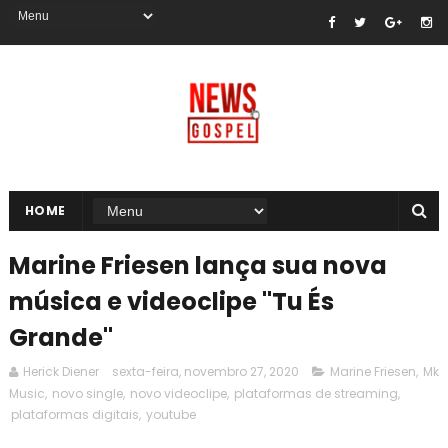
HOME
Marine Friesen lança sua nova
música e videoclipe "Tu És
Grande"
Herick Diener
sexta-feira, novembro 27, 2020
Marine Friesen
,
Mk
Music
,
novo single
,
novo videoclipe
,
plataformas de streaming
,
plataformas digitais
,
youtube