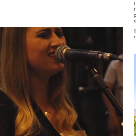
t
f
p
e
S