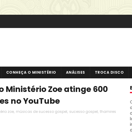
CONHEÇA O MINISTÉRIO
ANÁLISES
TROCA DISCO
 Ministério Zoe atinge 600
ões no YouTube
o
ério zoe
,
músicas de sucesso gospel
,
sucesso gospel
,
thamires
i