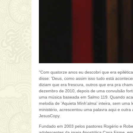
"Com quatorze anos eu descobri que era epilética,
disse: 'Deus, como assim isso tudo está acontec
diziam que era frescura, outros que era pra cham
dezembro de 2010, depois de uma convulsão fortís
uma música baseada em Salmo 119. Quando acabou
melodia de 'Aquieta Minh'alma' inteira, sem uma l
ministério, acrescentou uma palavra aqui e outra 
JesusCopy.
Fundado em 2003 pelos pastores Rogério e Rober
adolescentes da igreja Apostólica Casa Firme, em