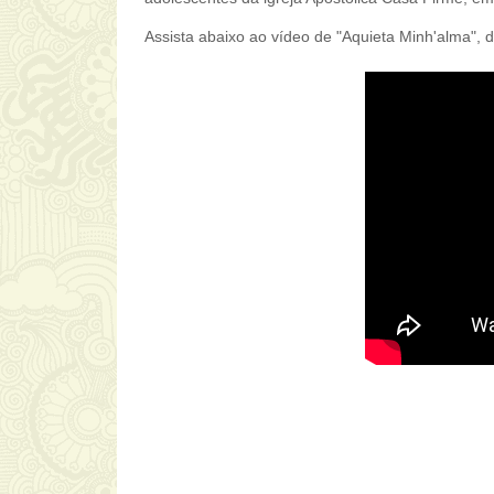
Assista abaixo ao vídeo de "Aquieta Minh'alma", 