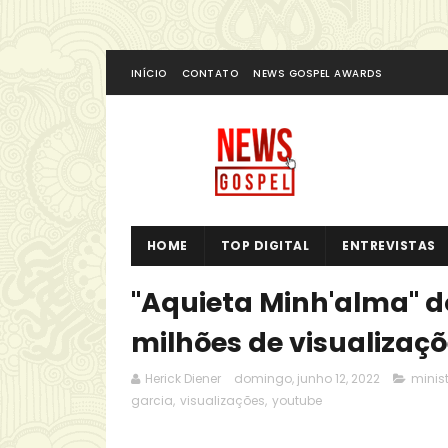
INÍCIO
CONTATO
NEWS GOSPEL AWARDS
HOME
TOP DIGITAL
ENTREVISTAS
"Aquieta Minh'alma" do
milhões de visualizaç
Herick Diener
domingo, junho 12, 2022
minist
garcia
,
visualizações
,
youtube