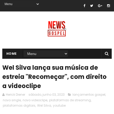
HOME
Wel Silva lança sua música de
estreia "Recomeçar", com direito
a videoclipe
Herick Diener
sábado, junho 03, 2023
lançamentos gospel
,
novo single
,
novo videoclipe
,
plataformas de streaming
,
plataformas digitais
,
Wel Silva
,
youtube