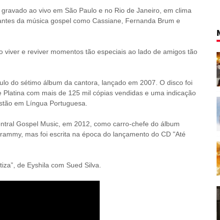
oi gravado ao vivo em São Paulo e no Rio de Janeiro, em clima
cantes da música gospel como Cassiane, Fernanda Brum e
o viver e reviver momentos tão especiais ao lado de amigos tão
ítulo do sétimo álbum da cantora, lançado em 2007. O disco foi
 Platina com mais de 125 mil cópias vendidas e uma indicação
stão em Língua Portuguesa.
Central Gospel Music, em 2012, como carro-chefe do álbum
Grammy, mas foi escrita na época do lançamento do CD "Até
iza”, de Eyshila com Sued Silva.