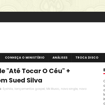
CONHEÇA O MINISTÉRIO
ANÁLISES
TROCA DISCO
e "Até Tocar O Céu" +
com Sued Silva
o
Eyshila
,
lançamentos gospel
,
Mk Music
,
novo single
,
novo
i