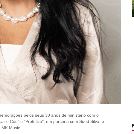
comemorações pelos seus 30 anos de ministério com o
ar o Céu" e "Profetiza", em parceria com Sued Silva, e
a MK Music.