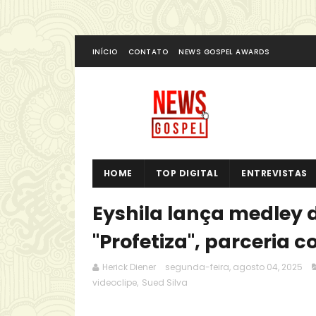
INÍCIO
CONTATO
NEWS GOSPEL AWARDS
HOME
TOP DIGITAL
ENTREVISTAS
Eyshila lança medley d
"Profetiza", parceria 
Herick Diener
segunda-feira, agosto 04, 2025
videoclipe
,
Sued Silva