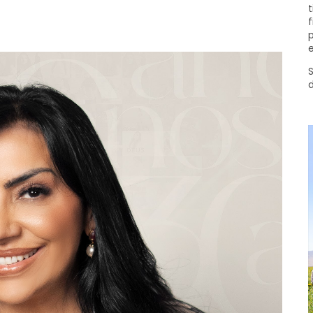
t
f
p
e
S