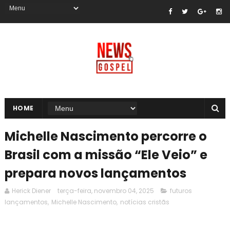
HOME
Michelle Nascimento percorre o
Brasil com a missão “Ele Veio” e
prepara novos lançamentos
Herick Diener
terça-feira, novembro 04, 2025
futuros
lançamentos
,
Michelle Nascimento
,
notícias cristãs