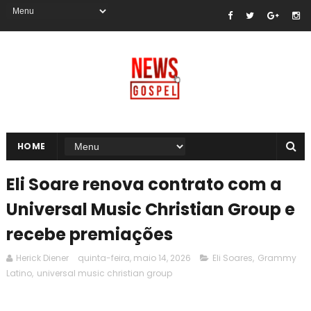
HOME
Eli Soare renova contrato com a
Universal Music Christian Group e
recebe premiações
Herick Diener
quinta-feira, maio 14, 2026
Eli Soares
,
Grammy
Latino
,
universal music christian group