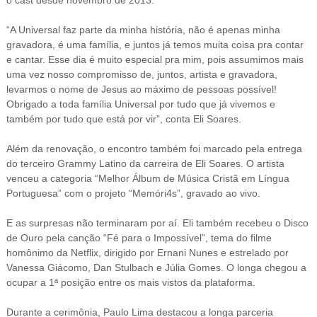
o cast desde novembro de 2013.
“A Universal faz parte da minha história, não é apenas minha
gravadora, é uma família, e juntos já temos muita coisa pra contar
e cantar. Esse dia é muito especial pra mim, pois assumimos mais
uma vez nosso compromisso de, juntos, artista e gravadora,
levarmos o nome de Jesus ao máximo de pessoas possível!
Obrigado a toda família Universal por tudo que já vivemos e
também por tudo que está por vir”, conta Eli Soares.
Além da renovação, o encontro também foi marcado pela entrega
do terceiro Grammy Latino da carreira de Eli Soares. O artista
venceu a categoria “Melhor Álbum de Música Cristã em Língua
Portuguesa” com o projeto “Memóri4s”, gravado ao vivo.
E as surpresas não terminaram por aí. Eli também recebeu o Disco
de Ouro pela canção “Fé para o Impossível”, tema do filme
homônimo da Netflix, dirigido por Ernani Nunes e estrelado por
Vanessa Giácomo, Dan Stulbach e Júlia Gomes. O longa chegou a
ocupar a 1ª posição entre os mais vistos da plataforma.
Durante a cerimônia, Paulo Lima destacou a longa parceria