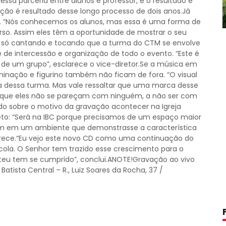
ssa parceria entre alunos e professor, e o resultado é
ão é resultado desse longo processo de dois anos.Já
da. “Nós conhecemos os alunos, mas essa é uma forma de
rso. Assim eles têm a oportunidade de mostrar o seu
é só cantando e tocando que a turma do CTM se envolve
de intercessão e organização de todo o evento. “Este é
de um grupo”, esclarece o vice-diretor.Se a música em
luminação e figurino também não ficam de fora. “O visual
ra dessa turma. Mas vale ressaltar que uma marca desse
, que eles não se pareçam com ninguém, a não ser com
ado sobre o motivo da gravação acontecer na Igreja
ireto: “Será na IBC porque precisamos de um espaço maior
m em um ambiente que demonstrasse a característica
larece.“Eu vejo este novo CD como uma continuação do
la. O Senhor tem trazido esse crescimento para o
eu tem se cumprido”, conclui.ANOTE!Gravação ao vivo
tista Central – R., Luiz Soares da Rocha, 37 /