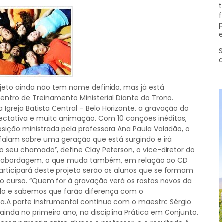
t
f
p
e
S
jeto ainda não tem nome definido, mas já está
ntro de Treinamento Ministerial Diante do Trono.
 Igreja Batista Central – Belo Horizonte, a gravação do
ectativa e muita animação. Com 10 canções inéditas,
sição ministrada pela professora Ana Paula Valadão, o
falam sobre uma geração que está surgindo e irá
 o seu chamado”, define Clay Peterson, o vice-diretor do
 abordagem, o que muda também, em relação ao CD
articipará deste projeto serão os alunos que se formam
 curso. “Quem for à gravação verá os rostos novos da
o e sabemos que farão diferença com o
.A parte instrumental continua com o maestro Sérgio
nda no primeiro ano, na disciplina Prática em Conjunto.