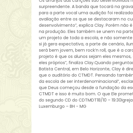
Os arranjos das canções são desenvolvidos ne
surpreendente. A banda que tocará na gravaç
para a parte vocal uma audição foi realiza
avaliação entre os que se destacaram no cu
desenvolvimento”, explica Clay. Porém não 
na produção. Eles também se unem na parte 
um projeto de toda a escola, e não somente 
si já gera expectativa, a parte de cenário, i
será bem jovem, bem rock’n roll, que é a ca
projeto é que os alunos sejam eles mesmos
eles próprios”, finaliza Clay.Quando pergunt
Batista Central, em Belo Horizonte, Clay é d
que o auditório do CTMDT. Pensando també
da escola de ser interdenominacional”, esc
que Deus começou desde a fundação da esco
CTMDT e isso é muito bom. O que Ele promet
do segundo CD do CDTMDT18/10 – 19:30Igreja Ba
Luxemburgo – BH - MG