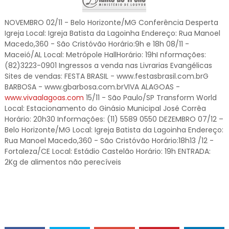
NOVEMBRO 02/11 - Belo Horizonte/MG Conferência Desperta
Igreja Local: Igreja Batista da Lagoinha Endereço: Rua Manoel
Macedo,360 - São Cristóvão Horário:9h e 18h 08/11 -
Maceió/AL Local: Metrópole HallHorário: 19hI nformações:
(82)3223-0901 Ingressos a venda nas Livrarias Evangélicas
Sites de vendas: FESTA BRASIL - www.festasbrasil.com.brG
BARBOSA - www.gbarbosa.com.brVIVA ALAGOAS -
www.vivaalagoas.com
15/11 - São Paulo/SP Transform World
Local: Estacionamento do Ginásio Municipal José Corrêa
Horário: 20h30 Informações: (11) 5589 0550 DEZEMBRO 07/12 –
Belo Horizonte/MG Local: Igreja Batista da Lagoinha Endereço:
Rua Manoel Macedo,360 - São Cristóvão Horário:18h13 /12 -
Fortaleza/CE Local: Estádio Castelão Horário: 19h ENTRADA:
2Kg de alimentos não perecíveis