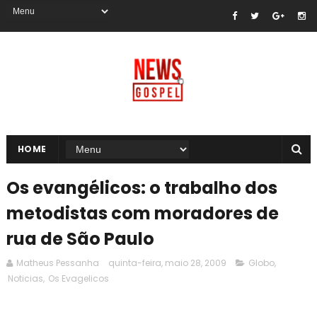
HOME
Os evangélicos: o trabalho dos
metodistas com moradores de
rua de São Paulo
Matheus Pessanha
quinta-feira, maio 28, 2009
Globo
,
Noticias
,
Os Evagelicos