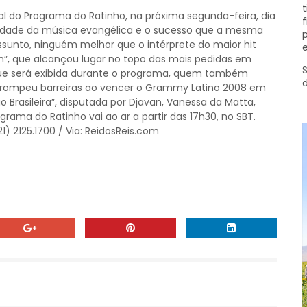
t
l do Programa do Ratinho, na próxima segunda-feira, dia
f
alidade da música evangélica e o sucesso que a mesma
p
assunto, ninguém melhor que o intérprete do maior hit
e
”, que alcançou lugar no topo das mais pedidas em
S
 que será exibida durante o programa, quem também
 rompeu barreiras ao vencer o Grammy Latino 2008 em
o Brasileira”, disputada por Djavan, Vanessa da Matta,
grama do Ratinho vai ao ar a partir das 17h30, no SBT.
1) 2125.1700 / Via: ReidosReis.com