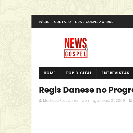
INÍCIO
CONTATO
NEWS GOSPEL AWARDS
HOME
TOP DIGITAL
ENTREVISTAS
Regis Danese no Prog
Matheus Pessanha
domingo, maio 31, 2009