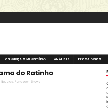
CONHEÇA O MINISTÉRIO
ANÁLISES
TROCA DISCO
rama do Ratinho
Noticias
,
Renascer
,
Shows
o
i