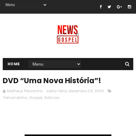
HOME
DVD “Uma Nova História”!
Matheus Pessanha
sexta-feira, dezembro 04, 2009
Fernandinho
,
Gospel
,
Noticias