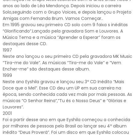
anos ao lado de Léa Mendonça. Depois iniciou a carreira
Solo,seguindo com o Grupo Voices, e depois lançou o Projeto
Amigas com Fernanda Brum. Vamos Começar..
Em 1995 gravou seu primeiro CD solo com 9 faixa s inéditas
“Glorificando”.Lançado pela gravadora Som e Louvores. A
Música Tema e a música “Aprender a Esperar” foram os
destaques desse CD.
1997
Neste ano lançou o seu primeiro CD pela gravadora MK Music
“Tira-me do Vale”. As músicas “Tira-me do Vale” e “Vem
Encher-me” são destaques desse album.
1999
Neste ano Eyshila gravou e lançou seu 3º CD Inédito “Mais
Doce que o Mel”. Esse CD deu um UP em sua carreira na
época, sendo conhecida cada vez mais por mais pessoas. As
músicas “O Senhor Reina”,”Tu és o Nosso Deus” e “Glórias e
Louvores”.
2001
Foi a partir desse ano em que Eyshila começou a conhecida
por milhares de pessoas pelo Brasil ao lançar seu 4º album
inédito “Deus Proverá”. Foi um disco em que Eyshila colocou