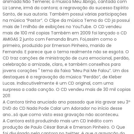
animada Não Temerei; a música Meu Abrigo, cantada com
Liz Lanne, irmã da cantora; a regravação do sucesso Espírito
Santo, de sua autoria. Também possui várias participações
na música “Pastor”. O Clipe da música Tema do CD ja possui
mais de 1 milhão de exibições no YouTube. O CD vendeu
mais de 100 mil copias Também em 2009 foi lançado o CD
AMIGAS 2 junto com Fernanda Brum. Foi,assim como o
primeiro, produzido por Emerson Pinheiro, marido de
Fernanda. E parece que o tema realmente não se esgota. O
CD traz canções de ministração de cura emocional, perdão,
celebração a amizade, claro, e também conselhos para
jovens corações " tema da faixa “Meu Pai Me Falou”. Um dos
destaques é a regravação da música “Perdão”, de Kleber
Lucas. Indiscutivelmente é um CD original, com uma
surpresa a cada canção. O CD vendeu mais de 30 mil copias
2011
A Cantora tinha anuciado ano passado que iria gravar seu 3º
DVD do CD Nada Pode Calar um Adorador no início desse
ano...só que como visto essa gravação não aconteceu.
A Cantora está produzindo mais um CD Inédito com
produção de Paulo César Baruk e Emerson Pinheiro. O Que
foi divulgado pela cantora no twitter, é que a gravação do