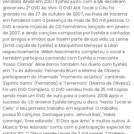
vendidas Ainda em 2007 Eyshila junto com a Mk decidiram
gravar seu 2º DVD Ao Vivo. O DVD Até Tocar o Céu foi
gravado no dia 27 de outubro de 2007, na Praia de Iracema
em Fortaleza com a presença de mais de 150 mil pessoas. O
DVD e reúne músicas do CD homônimo, lançado em janeiro
de 2007, e ainda canções compostas por Eyshila e cantadas
por amigos e irmãos que fazem parte de sua vida. Liz Lanne
(irmã caçula de Eyshila) e Marquinhos Menezes & Lilian
respectivamente. Wilian Nascimento completou o vocal e
também participou cantando com Eyshila a marcante
'Posso Clamar'. Aline Barros também fez dueto com Eyshila
em 'Tu és Adorado'. Fernanda Brum e Marina de Oliveira
participaram do chamado "momento acústico" cantando
'Espírito Santo' (Fernanda) e 'Terremoto' (Marina de Oliveira).
Foi um DVD Completo. O DVD vendeu mais de 25 mil copias
sendo mais um DVD de ouro para a cantora. 2008 Após o
sucesso do CD anteiror Eyshila lançou o disco “Hasta Tocar el
Cielo” o seu primeiro trabalho em espanhol. O trabalho
possui 10 canções. Destaque para 'Jehová Raá', 'Habla
conmigo', 'Eres adorado', 'El Dios que Amo' e muitos outros. A
Música “Eres Adorado” conta com a participação especial do
cantor PG. O Disco vendeu mais de 5 mil copias. Também