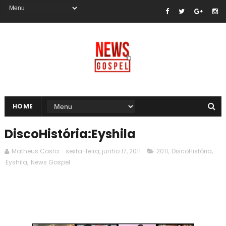
HOME
DiscoHistória:Eyshila
Matheus Costa
sexta-feira, junho 17, 2011
2011
,
DiscoHistória
,
Eyshila
,
News Gospel