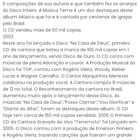
5 composições de sua autoria e que também fez os arranjos
do Disco Inteiro. A Música Tema é um dos destaques desse
album. Música que foi e é cantada por centenas de igrejas
pelo Brasil.
O CD vendeu mais de 50 mil copias.
2003
Neste ano foi lançado o Disco “Na Casa de Deus”, primeiro
CD da cantora que bateu a marca de 100 mil copias em 1
ano de lançamento, sendo Disco de Ouro. O CD conta com
músicas de plena Adoração e Louvor. A Produção Musical do
Disco foi TOP, contou com Rogério Vieira, Woody, Kleber
Lucas e Wagner Carvalho. O Cantor Marquinhos Menezes
colaborou na produção vocal. A Cantora compôs 8 músicas
de 12 no total. O Reconhecimento da cantora no Brasil,
aumentou muito após o lançamento desse Disco. As
músicas “Na Casa de Deus”,”Posso Clamar”,”Vou Glorificar” e
“Diante do Altar”, foram os destaques desse album. O CD
hoje tem cerca de 150 mil copias vendidas. 2005 O Primeiro
CD da Cantora Gravado Ao Vivo “Terremoto” foi Lançado em
2005. O Disco contou com a produção de Emerson Pinheiro
e Rogério Vieria, trazendo canções que fizeram um grande