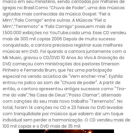
marco em seu ministério, sendo cantadas por milhares de
Igrejas no Brasil.Como “Chuva de Poder”, uma das músicas
agitadas mais conhecidas da música Gospel. “Fiel a
Mim”,”Fala Comigo” entre outras. A Músicas “Fiel a
Mim”,”Terremoto” e “Fala Comigo” possuem mais de
1.500.000 exibições no YouTube,cada uma. Esse CD vendeu
mais de 300 mil copias 2006 Depois de muito sucesso
conquistado, a cantora precisava registrar suas melhores
músicas em DVD. Foi quando a cantora juntamente com a
Mk Music, gravou o CD/DVD 10 Anos Ao Vivo.A Gravação do
DVD começou com ministrações dos pastores Emerson
Pinheiro e Fernanda Brum, que fez uma participação
especial na versão acústica de "Vem encher-me". Eyshila
entrou no palco ao som de "Chuva de poder". A partir de
então, a cantora apresentou antigos sucessos como "Tira-
me do vale",”Na Casa de Deus”,”Posso Clamar”, alternado
com canções do seu mais novo trabalho "Terremoto". No
total, foram 14 canções no CD e 23 faixas no DVD levadas
com tranquilidade por músicos que sabiem dar um toque
individual sem perder a harmonização. O CD vendeu mais de
100 mil copias e o DVD mais de 35 mil.