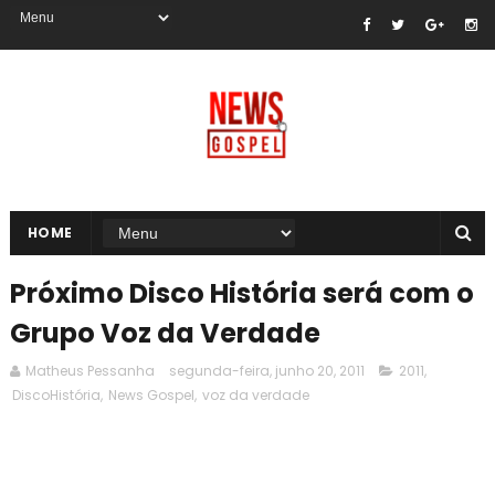
HOME
Próximo Disco História será com o
Grupo Voz da Verdade
Matheus Pessanha
segunda-feira, junho 20, 2011
2011
,
DiscoHistória
,
News Gospel
,
voz da verdade