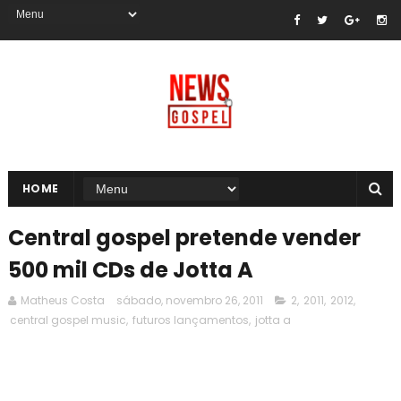
HOME
Central gospel pretende vender
500 mil CDs de Jotta A
Matheus Costa
sábado, novembro 26, 2011
2
,
2011
,
2012
,
central gospel music
,
futuros lançamentos
,
jotta a