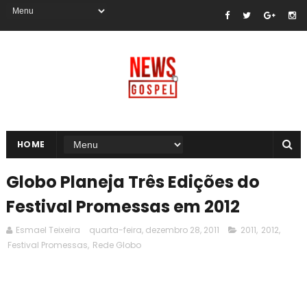
HOME
Globo Planeja Três Edições do
Festival Promessas em 2012
Esmael Teixeira
quarta-feira, dezembro 28, 2011
2011
,
2012
,
Festival Promessas
,
Rede Globo