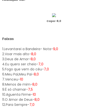
Capa-8,0
Faixas
1.Levantarei a Bandeira- Nota-
9,0
2.Voar mais alto-
8,0
3.Deus de Amor-
8,0
4.Eu quero ser cheio-
7,0
5.Fogo que vem do céu-
7,0
6.Meu Pai,Meu Pai-
8,0
7.Venceu-
10
8.Menos de mim-
8,0
9.É só chamar-
7,5
10.Aguenta Firme-
10
11.O Amor de Deus-
8,0
12.Para Sempre-
7,0