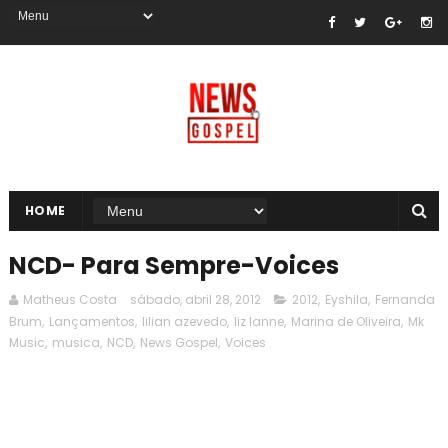
HOME
NCD- Para Sempre-Voices
Matheus Costa
sábado, abril 28, 2012
2012
,
Eyshila
,
Fernanda
Brum
,
Lançamentos
,
lilian azevedo
,
liz lanne
,
Marina de Oliveira
,
Mk
Music
,
musica
,
NCD
,
News Gospel
,
Voices