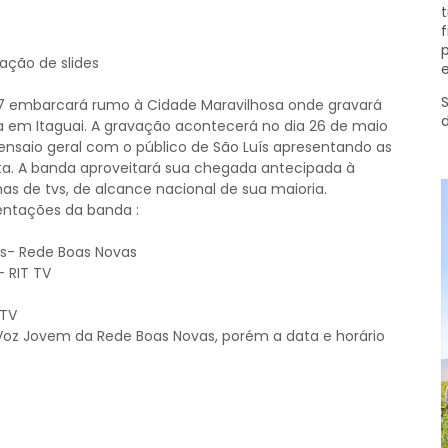
t
f
p
e
S
l 7 embarcará rumo à Cidade Maravilhosa onde gravará
a em Itaguai. A gravação acontecerá no dia 26 de maio
nsaio geral com o público de São Luís apresentando as
ta. A banda aproveitará sua chegada antecipada à
s de tvs, de alcance nacional de sua maioria.
sentações da banda :
as- Rede Boas Novas
 RIT TV
 TV
oz Jovem da Rede Boas Novas, porém a data e horário