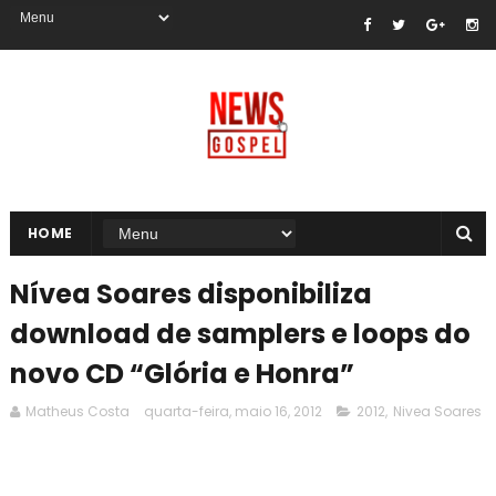
HOME
Nívea Soares disponibiliza
download de samplers e loops do
novo CD “Glória e Honra”
Matheus Costa
quarta-feira, maio 16, 2012
2012
,
Nivea Soares