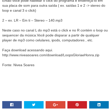
Então você pode habilitar o click do programa e endereça-lo em
sua placa de som para outra saída ( ex. saídas 1 e 2 -> stereo do
loop e canal 3 o click)
2 – ex. LR – Em ti – Stereo – 140.mp3
Neste caso no canal L do mp3 está o click e no R contém o loop ou
sequencer da música.Você pode disparar a partir de qualquer
player de mp3 como celulares, ipods, computadores , etc.
Faça download acessando aqui.
http://www.niveasoares.com/download/LoopsGloriaeHonra.zip
Fonte:
Nivea Soares