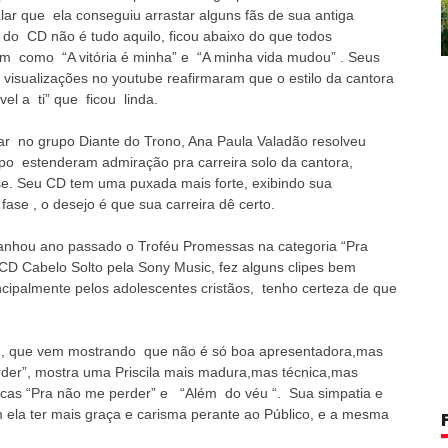
ar que ela conseguiu arrastar alguns fãs de sua antiga
io do CD não é tudo aquilo, ficou abaixo do que todos
 como “A vitória é minha” e “A minha vida mudou” . Seus
visualizações no youtube reafirmaram que o estilo da cantora
el a ti” que ficou linda.
ar no grupo Diante do Trono, Ana Paula Valadão resolveu
upo estenderam admiração pra carreira solo da cantora,
se. Seu CD tem uma puxada mais forte, exibindo sua
ase , o desejo é que sua carreira dê certo.
anhou ano passado o Troféu Promessas na categoria “Pra
 CD Cabelo Solto pela Sony Music, fez alguns clipes bem
cipalmente pelos adolescentes cristãos, tenho certeza de que
a
, que vem mostrando que não é só boa apresentadora,mas
der”, mostra uma Priscila mais madura,mas técnica,mas
as “Pra não me perder” e “Além do véu “. Sua simpatia e
la ter mais graça e carisma perante ao Público, e a mesma