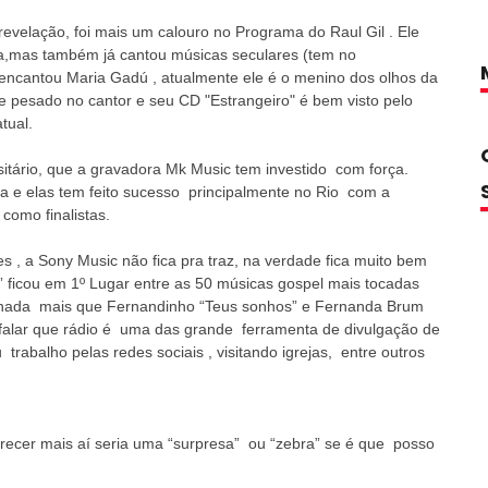
velação, foi mais um calouro no Programa do Raul Gil . Ele
nça,mas também já cantou músicas seculares (tem no
 encantou Maria Gadú , atualmente ele é o menino dos olhos da
e pesado no cantor e seu CD "Estrangeiro" é bem visto pelo
tual.
sitário, que a gravadora Mk Music tem investido com força.
 e elas tem feito sucesso principalmente no Rio com a
omo finalistas.
 , a Sony Music não fica pra traz, na verdade fica muito bem
ficou em 1º Lugar entre as 50 músicas gospel mais tocadas
 de nada mais que Fernandinho “Teus sonhos” e Fernanda Brum
falar que rádio é uma das grande ferramenta de divulgação de
trabalho pelas redes sociais , visitando igrejas, entre outros
ecer mais aí seria uma “surpresa” ou “zebra” se é que posso