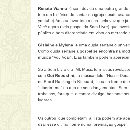
Renato Vianna
é sem dúvida uma outra grande re
tem um histórico de cantar na igreja desde cria
youtube).Ao seu favor tem a sua bela voz que já
Você agora (selo gospel da Som Livre) que invest
público e bem diferenciado em vista do mercado a
Gislaine e Mylena
é um
a
dupla sertanejo univer
Como dupla sertaneja gospel se encontra na moda
música “Vou Voar”. Elas também podem aparecer c
Se a Som Livre e a Mk Music tem suas revelações
com
Gui Rebustini,
a música dele “Nosso Deus” 
no Brasil Ranking da Billboard, ficou na frente
“Liberta- me” no ano de seus lançamentos. Sem 
trabalhos, fora que o cantor divulga bastante seu 
lugares.
Os outros que completam a lista podem até apar
usar esse último nome numa premiação gospel.