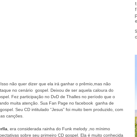
t
f
p
e
S
 Isso não quer dizer que ela irá ganhar o prêmio,mas não
aque no cenário gospel. Deixou de ser aquela caloura do
pel. Fez participação no DvD de Thalles no período que o
ndo muita atenção. Sua Fan Page no facebook ganha de
ospel. Seu CD intitulado “Jesus” foi muito bem produzido, com
das canções.
rlla
, era considerada rainha do Funk melody ,no mínimo
pectativas sobre seu primeiro CD gospel. Ela é muito conhecida