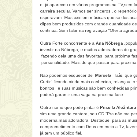
e já apareceu em vários programas na TV,sem fal
carreira secular. Vamos ser sinceros , o repertór
esperavam. Mas existem músicas que se destacam
clipes bem produzidos com grande quantidade de 
continua. Sem falar na regravação “Oferta agradáv
Outra Forte concorrente é a
Ana Nóbrega
,popul
investir na Nóbrega, e muitos admiradores do gr
fazendo dela uma das favoritas para próxima fa
personalidade. Mais do que passar para próxima f
Não podemos esquecer de
Marcela Taís
, que g
Curtir” ficando ainda mais conhecida, relançou o
bonitos , e suas músicas são bem conhecidas prin
poderá garantir uma vaga na proxima fase.
Outro nome que pode pintar é
Priscila Alcântar
sim uma grande cantora, seu CD “Pra não me per
moderna,mas adoradora. Destaque para as músic
comprometimento com Deus em meio a Tv, fazem e
já tem um público fiel.