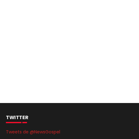
TWITTER
Tweets de @NewsGospel