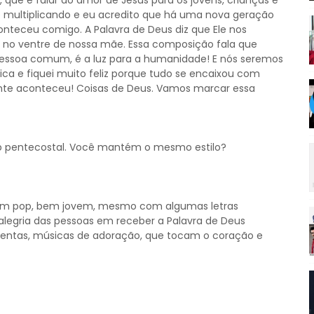
que é falar do amor de Jesus para os jovens, crianças e
e multiplicando e eu acredito que há uma nova geração
teceu comigo. A Palavra de Deus diz que Ele nos
o ventre de nossa mãe. Essa composição fala que
soa comum, é a luz para a humanidade! E nós seremos
a e fiquei muito feliz porque tudo se encaixou com
nte aconteceu! Coisas de Deus. Vamos marcar essa
op pentecostal. Você mantém o mesmo estilo?
em pop, bem jovem, mesmo com algumas letras
 alegria das pessoas em receber a Palavra de Deus
 lentas, músicas de adoração, que tocam o coração e