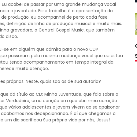
. Eu acabei de passar por uma grande mudança vocal
ência e juventude. Esse trabalho é a apresentação do
o de produção, eu acompanhei de perto cada fase:
es, definição de linha de produção musical e muito mais.
minha gravadora, a Central Gospel Music, que também
do disco.
ou-se em alguém que admira para o novo CD?
nos que passaram pela mesma mudança vocal que eu estou
 estou tendo acompanhamento em tempo integral da
 merece muita atenção.
 próprias. Neste, quais são as de sua autoria?
que dá título ao CD; Minha Juventude, que fala sobre o
Amor Verdadeiro, uma canção em que abri meu coração
 que vários adolescentes e jovens vivem ao se apaixonar
 acabamos nos decepcionando. É aí que chegamos à
um dia sacrificou Sua própria vida por nós, Jesus!