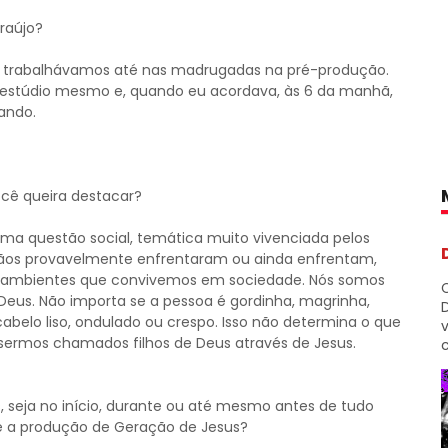
raújo?
, trabalhávamos até nas madrugadas na pré-produção.
estúdio mesmo e, quando eu acordava, às 6 da manhã,
ando.
ocê queira destacar?
uma questão social, temática muito vivenciada pelos
istãos provavelmente enfrentaram ou ainda enfrentam,
dos ambientes que convivemos em sociedade. Nós somos
Deus. Não importa se a pessoa é gordinha, magrinha,
D
cabelo liso, ondulado ou crespo. Isso não determina o que
sermos chamados filhos de Deus através de Jesus.
c
 seja no início, durante ou até mesmo antes de tudo
e a produção de Geração de Jesus?