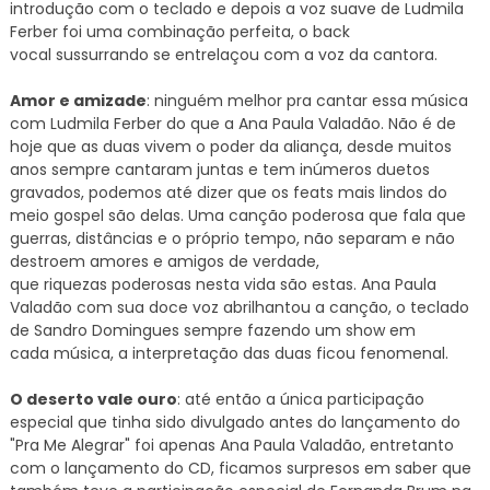
introdução com o teclado e depois a voz suave de Ludmila
Ferber foi uma combinação perfeita, o back
vocal
sussurrando
se entrelaçou com a voz da cantora.
Amor e amizade
: ninguém melhor pra cantar essa música
com Ludmila Ferber do que a Ana Paula Valadão. Não é de
hoje que as duas vivem o poder da aliança, desde muitos
anos sempre cantaram juntas e tem inúmeros duetos
gravados, podemos até dizer que os feats mais lindos do
meio gospel são delas. Uma canção poderosa que fala que
guerras,
distâncias e
o
próprio
tempo, não
separam
e não
destroem amores e amigos de verdade,
que
riquezas
poderosas nesta vida são estas. Ana Paula
Valadão com sua doce voz abrilhantou a canção, o teclado
de Sandro Domingues sempre fazendo um show em
cada
música, a interpretação das duas ficou fenomenal.
O deserto vale ouro
: até então a única participação
especial que tinha sido divulgado antes do lançamento do
"Pra Me Alegrar" foi apenas Ana Paula Valadão, entretanto
com o lançamento do CD, ficamos surpresos em saber que