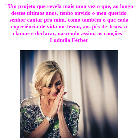
"Um projeto que revela mais uma vez o que, ao longo
destes últimos anos, tenho ouvido o meu querido
senhor cantar pra mim, como também o que cada
experiência de vida me levou, aos pés de Jesus, a
clamar e declarar, nascendo assim, as canções"
Ludmila Ferber