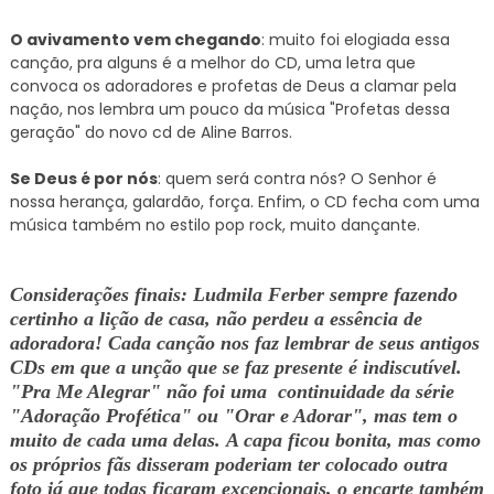
O avivamento vem chegando
: muito foi elogiada essa
canção, pra alguns é a melhor do CD, uma letra que
convoca os adoradores e profetas de Deus a clamar pela
nação, nos lembra um pouco da música "Profetas dessa
geração" do novo cd de Aline Barros.
Se Deus é por nós
: quem será contra nós? O Senhor é
nossa herança, galardão, força. Enfim, o CD fecha com uma
música também no estilo pop rock, muito dançante.
Considerações finais: Ludmila Ferber sempre fazendo
certinho a lição de casa, não perdeu a essência de
adoradora! Cada canção nos faz lembrar de seus antigos
CDs em que a unção que se faz presente é indiscutível.
"Pra Me Alegrar" não foi uma continuidade da série
"Adoração Profética" ou "Orar e Adorar", mas tem o
muito de cada uma delas.
A capa ficou bonita, mas como
os próprios fãs disseram poderiam ter colocado outra
foto já que todas ficaram excepcionais, o encarte também