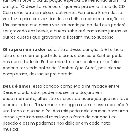
também teve a participação especial de Fernanda Brum na
canção "O deserto vale ouro" que era pra ser o título do CD.
Com uma letra simples e cativante, Fernanda Brum dessa
vez fez a primeira voz dando um brilho maior na canção, os
fãs esperam que dessa vez ela participe do dvd que poderá
ser gravado em breve, e quem sabe até cantarem juntas os
outros duetos que gravaram e fizeram muito sucesso.
Olha pra minha dor
: só o título dessa canção já é forte, a
letra é um clamor pedindo a cura, e que só o Senhor pode
nos curar, Ludmila Ferber ministra com a alma, essa faixa
poderia ter vindo antes de "Senhor Que Cura", pois elas se
completam, destaque pra bateria.
Deus é amor
: essa canção completa a intimidade entre
Deus e o adorador, podemos sentir a doçura em
cada momento, altos são os picos de adoração que nos leva
a orar e adorar. Traz uma mensagem que o nosso coração é
um trono e que só o Rei dos reis pode nele ocupar, com uma
introdução impassível mas logo o fardo da canção fica
pesado e assim podemos nos deliciar em cada nota
musical.