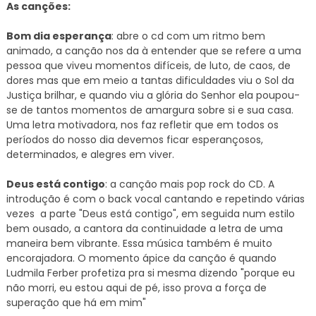
As canções:
Bom dia esperança
: abre o cd com um ritmo bem
animado, a canção nos da à entender que se refere a uma
pessoa que viveu momentos difíceis, de luto, de caos, de
dores mas que em meio a tantas dificuldades viu o Sol da
Justiça brilhar, e quando viu a glória do Senhor ela poupou-
se de tantos momentos de amargura sobre si e sua casa.
Uma letra motivadora, nos faz refletir que em todos os
períodos do nosso dia devemos ficar esperançosos,
determinados, e alegres em viver.
Deus está contigo
: a canção mais pop rock do CD. A
introdução é com o back vocal cantando e repetindo várias
vezes a parte "Deus está contigo", em seguida num estilo
bem ousado, a cantora da continuidade a letra de uma
maneira bem vibrante. Essa música também é muito
encorajadora. O momento ápice da canção é quando
Ludmila Ferber profetiza pra si mesma dizendo "porque eu
não morri, eu estou aqui de pé, isso prova a força de
superação que há em mim"