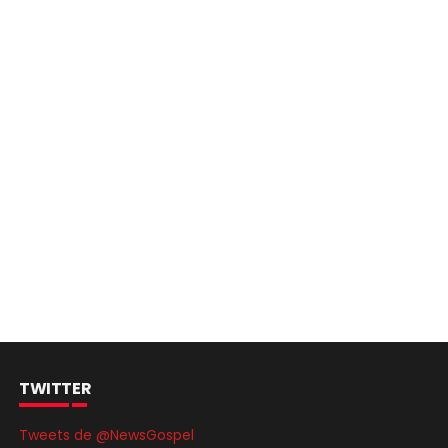
TWITTER
Tweets de @NewsGospel