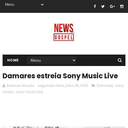
HOME
Damares estreia Sony Music Live
Aderson Arruda
segunda-feira, julho 25, 2016
Damares
,
sony
music
,
sony music live