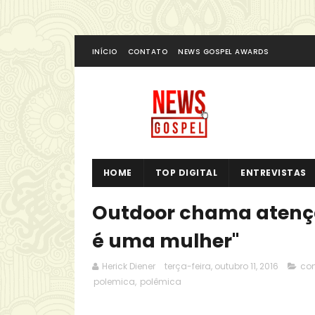
INÍCIO
CONTATO
NEWS GOSPEL AWARDS
HOME
TOP DIGITAL
ENTREVISTAS
Outdoor chama atenção
é uma mulher"
Herick Diener
terça-feira, outubro 11, 2016
con
polemica
,
polêmica