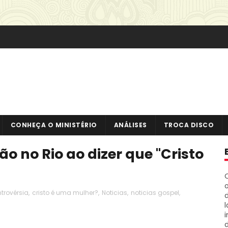
CONHEÇA O MINISTÉRIO
ANÁLISES
TROCA DISCO
 no Rio ao dizer que "Cristo
o
trovérsia
,
cristo é uma mulher?
,
Noticias
,
noticias gospel
,
i