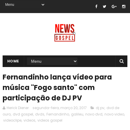
HOME
Fernandinho lança vídeo para
música "Fogo santo" com
participação de DJ PV
Herick Diener
segunda-feira, março 20, 2017
dj pv
,
dvd de
ouro
,
dvd gospel
,
dvds
,
Fernandinho
,
galileu
,
novo dvd
,
novo video
,
videoclipe
,
videos
,
videos gospel