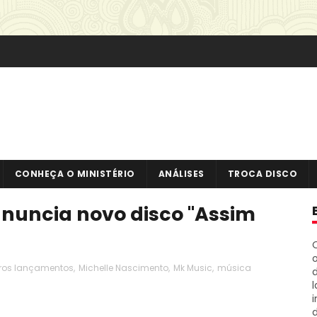
CONHEÇA O MINISTÉRIO
ANÁLISES
TROCA DISCO
nuncia novo disco "Assim
o
uros lançamentos
,
Michelle Nascimento
,
Mk Music
,
música
i