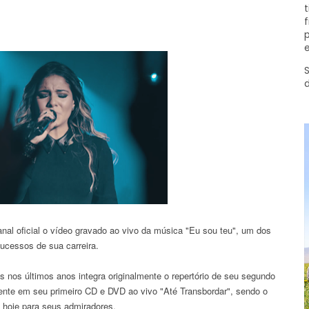
t
f
p
e
S
nal oficial o vídeo gravado ao vivo da música "Eu sou teu", um dos
ucessos de sua carreira.
s nos últimos anos integra originalmente o repertório de seu segundo
mente em seu primeiro CD e DVD ao vivo "Até Transbordar", sendo o
o hoje para seus admiradores.