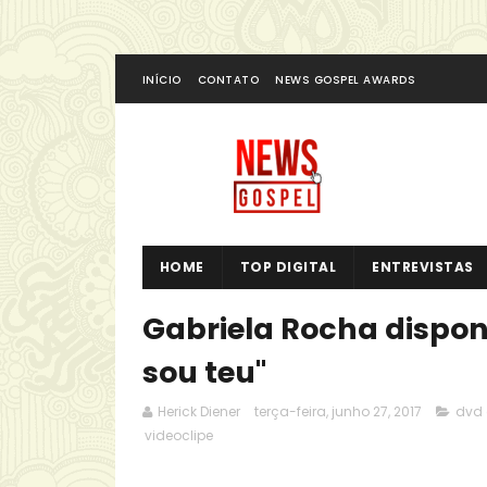
INÍCIO
CONTATO
NEWS GOSPEL AWARDS
HOME
TOP DIGITAL
ENTREVISTAS
Gabriela Rocha disponi
sou teu"
Herick Diener
terça-feira, junho 27, 2017
dvd 
videoclipe