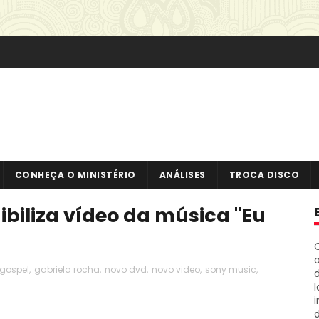
CONHEÇA O MINISTÉRIO
ANÁLISES
TROCA DISCO
biliza vídeo da música "Eu
o
gospel
,
gabriela rocha
,
novo dvd
,
novo video
,
sony music
,
i