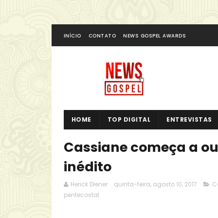
INÍCIO
CONTATO
NEWS GOSPEL AWARDS
HOME
TOP DIGITAL
ENTREVISTAS
Cassiane começa a ou
inédito
Herick Diener
quinta-feira, agosto 10, 2017
C
pentecostal