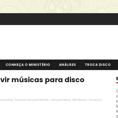
CONHEÇA O MINISTÉRIO
ANÁLISES
TROCA DISCO
vir músicas para disco
o
assiane
,
futuros lançamentos
,
lançametos
,
Mk Music
,
musica
i