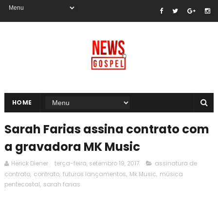
HOME
Sarah Farias assina contrato com
a gravadora MK Music
Herick Diener
terça-feira, setembro 19, 2017
assinatura de
contrato
,
contrato
,
futuros lançamentos
,
Mk Music
,
música
pentecostal
,
sarah farias