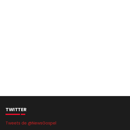
TWITTER
Tweets de @NewsGospel