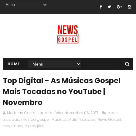
HOME
Top Digital - As Músicas Gospel
Mais Tocadas no YouTube |
Novembro
Matheus Costa
quarta-feira, dezembro 06, 2017
mais
tocadas
,
musica gospel
,
Musicas Mais Tocadas
,
News Gospel
,
novembro
,
top digital