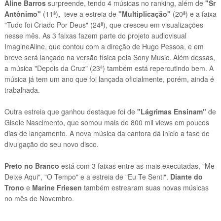
Aline Barros
surpreende, tendo 4 músicas no ranking, além de
"Sr
Antônimo"
(
11ª
)
,
teve a estreia de
"Multiplicação"
(20ª) e a faixa
"Tudo foi Criado Por Deus" (24ª), que cresceu em visualizações
nesse mês. As 3 faixas fazem parte do projeto audiovisual
ImagineAline, que contou com a direção de Hugo Pessoa, e em
breve será lançado na versão física pela Sony Music. Além dessas,
a música "Depois da Cruz" (23ª) também está
repercutindo bem. A
música já tem um ano que foi lançada oficialmente, porém, ainda é
trabalhada.
Outra estreia que ganhou destaque foi de
"Lágrimas Ensinam"
de
Gisele Nascimento, que somou mais de 800 mil views em poucos
dias de lançamento. A nova música da cantora dá inicio a fase de
divulgação do seu novo disco.
Preto no Branco
está com 3 faixas entre as mais executadas, "Me
Deixe Aqui", "O Tempo" e a estreia de "Eu Te Senti".
Diante do
Trono
e
Marine Friesen
também estrearam suas novas músicas
no mês de Novembro.