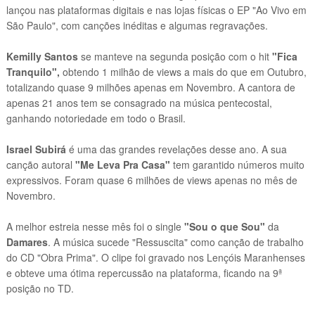
lançou nas plataformas digitais e nas lojas físicas o EP "Ao Vivo em
São Paulo", com canções inéditas e algumas regravações.
Kemilly Santos
se manteve na
segunda posição com o hit
"Fica
Tranquilo",
obtendo 1 milhão de views a mais do que em Outubro,
totalizando quase 9 milhões apenas em Novembro. A cantora de
apenas 21 anos tem se consagrado na música pentecostal,
ganhando notoriedade em todo o Brasil.
Israel Subirá
é uma das grandes revelações desse ano. A sua
canção autoral
"Me Leva Pra Casa"
tem garantido números muito
expressivos. Foram quase 6 milhões de views apenas no mês de
Novembro.
A melhor estreia nesse mês foi o single
"Sou o que Sou"
da
Damares
. A música sucede "Ressuscita" como canção de trabalho
do CD "Obra Prima". O clipe foi gravado nos Lençóis Maranhenses
e obteve uma ótima repercussão na plataforma, ficando na 9ª
posição no TD.