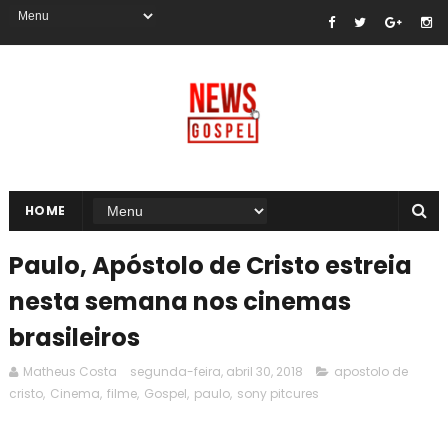
HOME
Paulo, Apóstolo de Cristo estreia
nesta semana nos cinemas
brasileiros
Matheus Costa
segunda-feira, abril 30, 2018
apostolo de
cristo
,
Cinema
,
filme
,
Gospel
,
paulo
,
sony pitcures