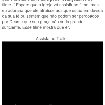
filme. “ Espero que a igreja vá assistir ao filme, mas
eu adoraria que ele atraísse aos que estão em dúvida
da sua fé ou sentem que não podem ser perdoados
por Deus e que sua graça não seria grande
suficiente. Esse filme mostra que é”.
Assista ao Trailer: