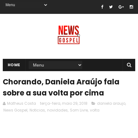
HOME
Chorando, Daniela Araújo fala
sobre a sua volta por cima
Matheus Costa
terça-feira, maio 29, 2018
daniela araujo
,
News Gospel
,
Noticias
,
novidades
,
Som Livre
,
volta