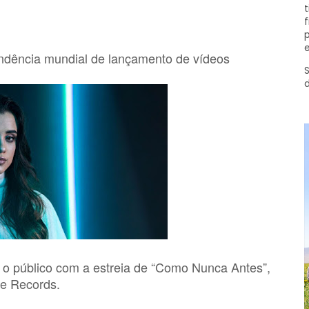
t
f
p
e
dência mundial de lançamento de vídeos
S
o público com a estreia de “Como Nunca Antes”,
le Records.