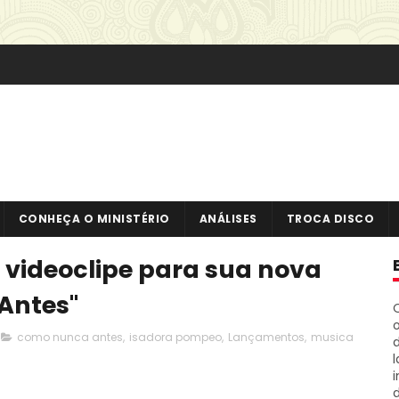
CONHEÇA O MINISTÉRIO
ANÁLISES
TROCA DISCO
videoclipe para sua nova
Antes"
o
como nunca antes
,
isadora pompeo
,
Lançamentos
,
musica
i