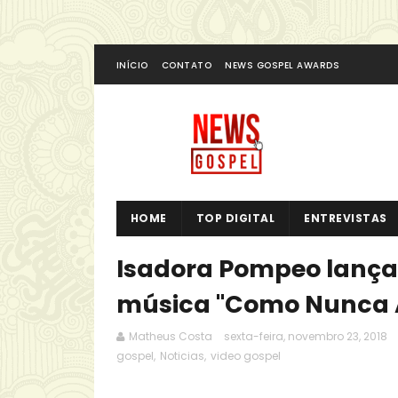
INÍCIO
CONTATO
NEWS GOSPEL AWARDS
HOME
TOP DIGITAL
ENTREVISTAS
Isadora Pompeo lança 
música "Como Nunca 
Matheus Costa
sexta-feira, novembro 23, 2018
gospel
,
Noticias
,
video gospel