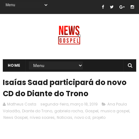
HOME
Isaías Saad participará do novo
CD do Diante do Trono
Matheus Costa
segunda-feira, março 18, 2019
Ana Paula
Valadão
,
Diante do Trono
,
gabriela rocha
,
Gospel
,
musica gospel
,
News Gospel
,
nívea soares
,
Noticias
,
novo cd
,
projeto