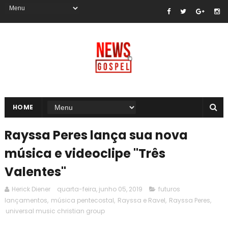
HOME
Rayssa Peres lança sua nova
música e videoclipe "Três
Valentes"
Herick Diener
quarta-feira, junho 05, 2019
futuros
lançamentos
,
música pentecostal
,
Rayssa e Ravel
,
Rayssa Peres
,
universal music christian group