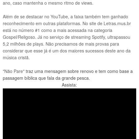
ano, caso mantenha o mesmo ritmo de views.
Além de se destacar no YouTube, a faixa também tem ganhado
reconhecimento em outras plataformas. No site de Letras.mus.br
está no número #1 como a mais acessada na categoria
Gospel/Religoso. Já no serviço de streaming Spotify, ultrapassou
5,2 milhões de plays. Não precisamos de mais provas para
considerar que esse já é um dos maiores sucessos deste ano da
música cristã.
"Não Pare"
traz uma mensagem sobre renovo e tem como base a
passagem bíblica que fala da grande pesca.
Assista: