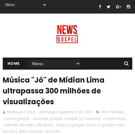
HOME
Música "Jó" de Midian Lima
ultrapassa 300 milhões de
visualizações
Matheus Costa
domingo, dezembro 29, 2019
300 milhões
,
cantor gospel
,
cantoras gospel
,
Gospel
,
jó
,
louvores
,
midian lima
,
milhões de views
,
Mk Music
,
musica gospel
,
musica gospel mais
tocada
,
News Gospel
,
recordes