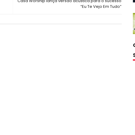
Casa Worship lança versão acústica para o sucesso
“Eu Te Vejo Em Tudo”