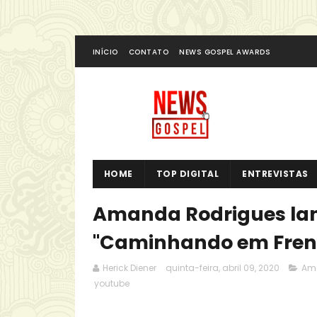
INÍCIO
CONTATO
NEWS GOSPEL AWARDS
HOME
TOP DIGITAL
ENTREVISTAS
Amanda Rodrigues lanç
"Caminhando em Fren
Herick Diener
quinta-feira, abril 09, 2020
Am
youtube