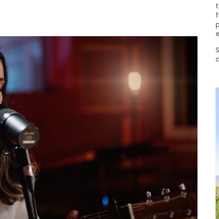
t
f
p
e
S