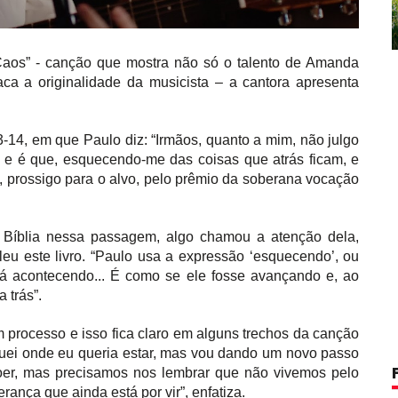
aos” - canção que mostra não só o talento de Amanda
 a originalidade da musicista – a cantora apresenta
14, em que Paulo diz: “Irmãos, quanto a mim, não julgo
 e é que, esquecendo-me das coisas que atrás ficam, e
 prossigo para o alvo, pelo prêmio da soberana vocação
a Bíblia nessa passagem, algo chamou a atenção dela,
leu este livro. “Paulo usa a expressão ‘esquecendo’, ou
tá acontecendo... É como se ele fosse avançando e, ao
 trás”.
 processo e isso fica claro em alguns trechos da canção
uei onde eu queria estar, mas vou dando um novo passo
doer, mas precisamos nos lembrar que não vivemos pelo
ança que ainda está por vir”, enfatiza.