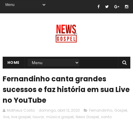
HOME
Fernandinho canta grandes
sucessos e faz história em sua Live
no YouTube
Matheus Costa
domingo, abril 12, 2020
Fernandinho
,
Gospel
,
live
,
live gospel
,
louvor
,
música gospel
,
News Gospel
,
santo