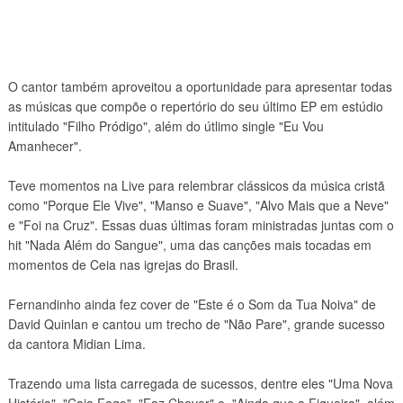
O cantor também aproveitou a oportunidade para apresentar todas
as músicas que compõe o repertório do seu último EP em estúdio
intitulado "Filho Pródigo", além do útlimo single "Eu Vou
Amanhecer".
Teve momentos na Live para relembrar clássicos da música cristã
como "Porque Ele Vive", "Manso e Suave", "Alvo Mais que a Neve"
e
"Foi na Cruz". Essas duas últimas foram ministradas juntas com o
hit "Nada Além do Sangue", uma das canções mais tocadas em
momentos de Ceia nas igrejas do Brasil.
Fernandinho ainda fez cover de "Este é o Som da Tua Noiva" de
David Quinlan e cantou um trecho de "Não Pare", grande sucesso
da cantora Midian Lima.
Trazendo uma lista carregada de sucessos, dentre eles "Uma Nova
História", "Caia Fogo", "Faz Chover" e "Ainda que a Figueira", além