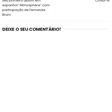
seu primeiro álbum em
Covid-19
espanhol “Atmosphere” com
participação de Fernanda
Brum
DEIXE O SEU COMENTÁRIO!