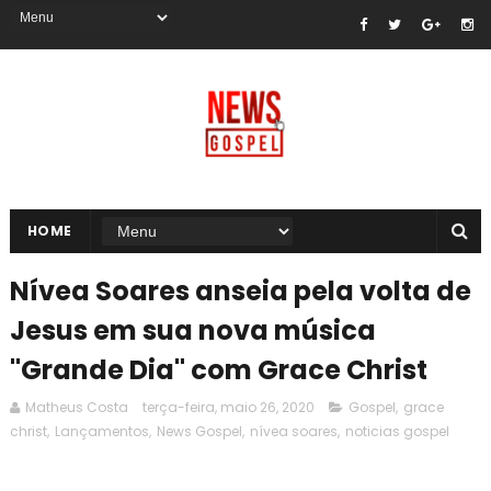
HOME
Nívea Soares anseia pela volta de
Jesus em sua nova música
"Grande Dia" com Grace Christ
Matheus Costa
terça-feira, maio 26, 2020
Gospel
,
grace
christ
,
Lançamentos
,
News Gospel
,
nívea soares
,
noticias gospel