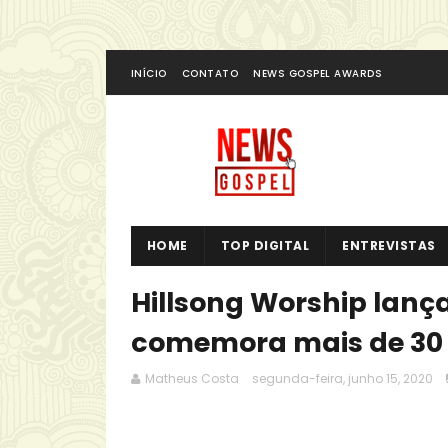
INÍCIO
CONTATO
NEWS GOSPEL AWARDS
HOME
TOP DIGITAL
ENTREVISTAS
Hillsong Worship lanç
comemora mais de 30 
Matheus Costa
segunda-feira, junho 15, 2020