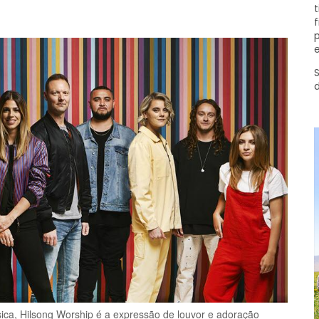
t
f
p
e
S
ica, Hilsong Worship é a expressão de louvor e adoração