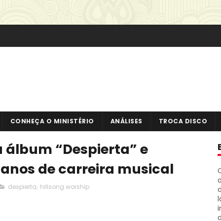
CONHEÇA O MINISTÉRIO
ANÁLISES
TROCA DISCO
a álbum “Despierta” e
anos de carreira musical
o
despierta
,
hillsong worship
i