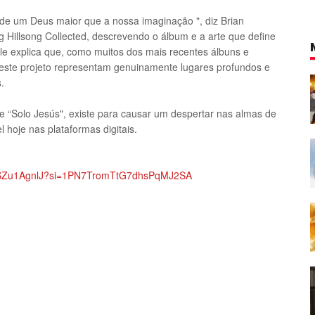
 de um Deus maior que a nossa imaginação ", diz Brian
g Hillsong Collected, descrevendo o álbum e a arte que define
ele explica que, como muitos dos mais recentes álbuns e
deste projeto representam genuinamente lugares profundos e
.
 e “Solo Jesús", existe para causar um despertar nas almas de
 hoje nas plataformas digitais.
GVSZu1AgnlJ?si=1PN7TromTtG7dhsPqMJ2SA