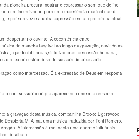
 banda pioneira procura mostrar e expressar o som que define
sendo um incentivador para uma experiência musical que é
lsong, e por sua vez e a única expressão em um panorama atual
m despertar no ouvinte. A coexistência entre
música de maneira tangível ao longo da gravação, ouvindo as
sica; que inclui harpas,sintetizadores, percussão humana,
s e a textura estrondosa do sussurro intercessório.
ração como intercessão. É a expressão de Deus em resposta
lar é o som sussurrador que aparece no começo e cresce à
te a gravação desta música, compartilha Brooke Ligertwood,
 de Despierta Mi Alma, uma música traduzida por Toni Romero,
Aragón. A intercessão é realmente uma enorme influência
icas do álbum.