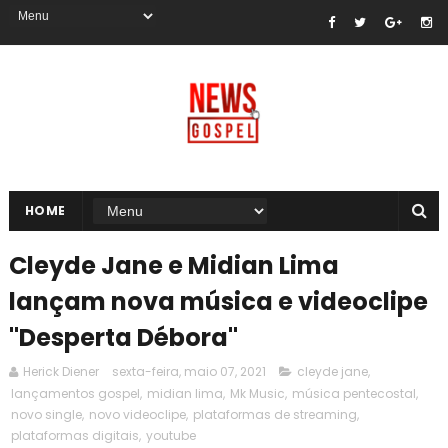
HOME
Cleyde Jane e Midian Lima
lançam nova música e videoclipe
"Desperta Débora"
Herick Diener
sexta-feira, maio 07, 2021
cleyde jane
,
lançamentos gospel
,
midian lima
,
Mk Music
,
música pentecostal
,
novo single
,
novo videoclipe
,
plataformas de streaming
,
plataformas digitais
,
youtube