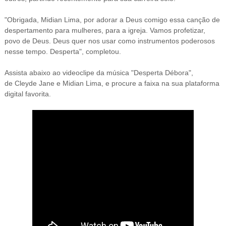
"Obrigada, Midian Lima, por adorar a Deus comigo essa canção de
despertamento para mulheres, para a igreja. Vamos profetizar,
povo de Deus. Deus quer nos usar como instrumentos poderosos
nesse tempo. Desperta", completou.
Assista abaixo ao videoclipe da músic
a "
Desperta Débora
",
de
Cleyde Jane e Midian Lima
, e procure a faixa na sua plataforma
dig
ital favorita.