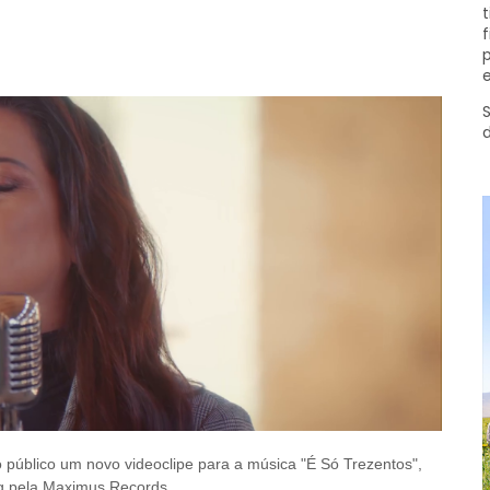
t
f
p
e
S
 público um novo videoclipe para a música "É Só Trezentos",
ng pela Maximus Records.