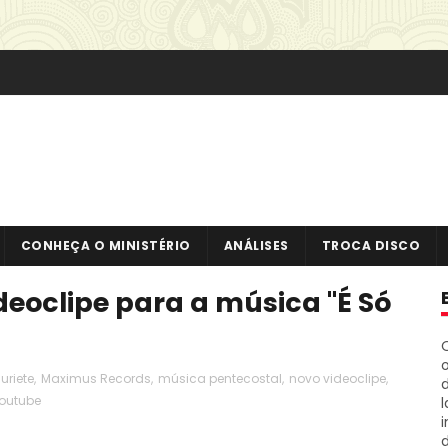
CONHEÇA O MINISTÉRIO
ANÁLISES
TROCA DISCO
deoclipe para a música "É Só
o
uriete
,
Maximus Records
,
música pentecostal
,
novo videoclipe
,
outube
i