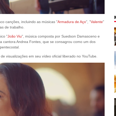
nco canções, incluindo as músicas "
Armadura de Aço
", "
Valente
"
as de trabalho.
ico "
João Viu
", música composta por Suedson Damasceno e
la cantora Andrea Fontes, que se consagrou como um dos
pentecostal.
de visualizações em seu vídeo oficial liberado no YouTube.