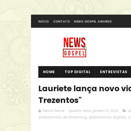
INÍCIO
CONTATO
NEWS GOSPEL AWARDS
HOME
TOP DIGITAL
ENTREVISTAS
Lauriete lança novo vi
Trezentos"
Herick Diener
quarta-feira, janeiro 12, 2022
la
plataformas de streaming
,
plataformas digitais
,
y