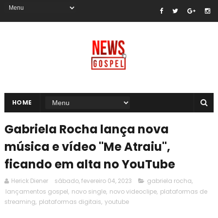
HOME
Gabriela Rocha lança nova
música e vídeo "Me Atraiu",
ficando em alta no YouTube
Herick Diener
sábado, fevereiro 04, 2023
gabriela rocha
,
lançamentos gospel
,
novo single
,
novo videoclipe
,
plataformas de
streaming
,
plataformas digitais
,
youtube