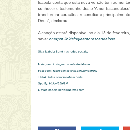
Isabela conta que esta nova versão tem aumenta
conhecer o testemunho deste 'Amor Escandaloso'
transformar corações, reconciliar e principalmen
Deus”, declarou.
A canção estará disponível no dia 13 de fevereiro
save
:
onerpm.link/singleamorescandaloso
.
Siga Isabela Berté nas redes sociais:
Instagram:
instagram.com/isabelaberte
Facebook:
facebook.com/isabelaberteoficial
TikTok:
tiktok.com/@isabela.berte
Spotify:
bit.ly/499hiSH
E-mail: isabela.berte@hotmail.com