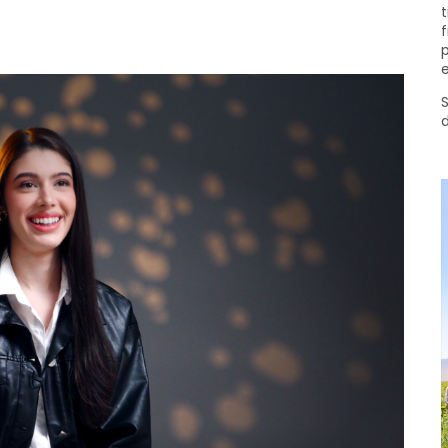
t
f
p
e
S