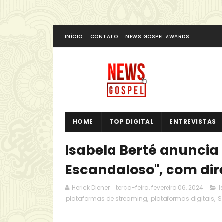
INÍCIO
CONTATO
NEWS GOSPEL AWARDS
HOME
TOP DIGITAL
ENTREVISTAS
Isabela Berté anuncia
Escandaloso", com dire
Herick Diener
terça-feira, fevereiro 06, 2024
I
plataformas de streaming
,
plataformas digitais
,
S