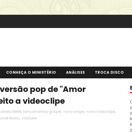
CONHEÇA O MINISTÉRIO
ANÁLISES
TROCA DISCO
 versão pop de "Amor
ito a videoclipe
o
sabela Berté
,
lançamentos gospel
,
novo single
,
novo videoclipe
,
ulset Music
,
youtube
i