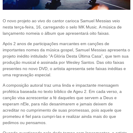
O novo projeto ao vivo do cantor carioca Samuel Messias veio
nesta terça-feira, 16, carregando o selo MK Music. A música de
lançamento nomeia o álbum que apresentará oito faixas.
Após 2 anos de participações marcantes em canções de
importantes nomes da música gospel, Samuel Messias apresenta o
projeto inédito intitulado “A Glória Desta Última Casa”, que tem sua
produção musical é assinada por Wesley Santos. Das oito faixas
presentes no novo DVD, o artista apresenta sete faixas inéditas e
uma regravação especial.
A composição autoral traz uma linda e impactante mensagem
profética baseada no texto bíblico de Ageu 2. Em cada verso, a
canção visa acrescentar a fé daqueles que servem a Deus e
esperam nEle, para não desanimarem e jamais deixem de
acreditar no cumprimento de suas promessas, pois aquele que
prometeu é fiel para cumpri-las e realizar ainda mais do que
pedimos ou pensamos.