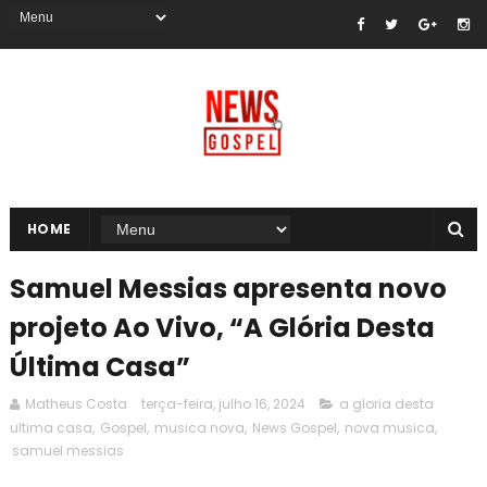
HOME
Samuel Messias apresenta novo
projeto Ao Vivo, “A Glória Desta
Última Casa”
Matheus Costa
terça-feira, julho 16, 2024
a gloria desta
ultima casa
,
Gospel
,
musica nova
,
News Gospel
,
nova musica
,
samuel messias