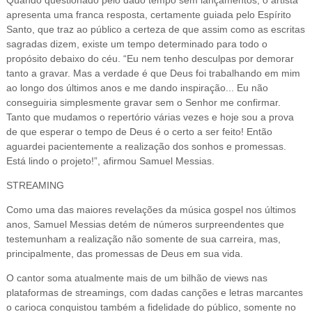
Quando questionado pelo dado tempo sem lançamentos, o artista
apresenta uma franca resposta, certamente guiada pelo Espírito
Santo, que traz ao público a certeza de que assim como as escritas
sagradas dizem, existe um tempo determinado para todo o
propósito debaixo do céu. “Eu nem tenho desculpas por demorar
tanto a gravar. Mas a verdade é que Deus foi trabalhando em mim
ao longo dos últimos anos e me dando inspiração... Eu não
conseguiria simplesmente gravar sem o Senhor me confirmar.
Tanto que mudamos o repertório várias vezes e hoje sou a prova
de que esperar o tempo de Deus é o certo a ser feito! Então
aguardei pacientemente a realização dos sonhos e promessas.
Está lindo o projeto!”, afirmou Samuel Messias.
STREAMING
Como uma das maiores revelações da música gospel nos últimos
anos, Samuel Messias detém de números surpreendentes que
testemunham a realização não somente de sua carreira, mas,
principalmente, das promessas de Deus em sua vida.
O cantor soma atualmente mais de um bilhão de views nas
plataformas de streamings, com dadas canções e letras marcantes
o carioca conquistou também a fidelidade do público, somente no